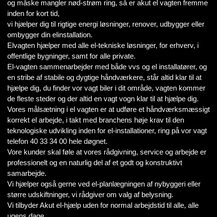
og måske mangler nød-strøm ring, så er akut el vagten fremme
inden for kort tid,
vi hjælper dig til rigtige energi løsninger, renover, udbygger eller
ombygger din elinstallation.
Elvagten hjælper med alle el-tekniske løsninger, for erhverv, i
offentlige bygninger, samt for alle private.
El-vagten sammenarbejder med både vvs og el installatører, og
en stribe af stabile og dygtige håndværkere, står altid klar til at
hjælpe dig, du finder vor vagt biler i dit område, vagten kommer
de fleste steder og der altid en vagt vogn klar til at hjælpe dig.
Vores målsætning i el vagten er at udføre et håndværksmæssigt
korrekt el arbejde, i takt med branchens høje krav til den
teknologiske udvikling inden for el-installationer, ring på vor vagt
telefon 40 33 34 00 hele døgnet.
Vore kunder skal føle at vores rådgivning, service og arbejde er
professionelt og en naturlig del af et godt og konstruktivt
samarbejde.
Vi hjælper også gerne ved el-planlægningen af nybyggeri eller
større udskiftninger, vi rådgiver om valg af belysning.
Vi tilbyder Akut el-hjælp uden for normal arbejdstid til alle, alle
ugens dage.