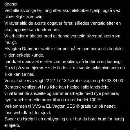
døgnet.
Ved alle alvorlige fejl, ring efter akut elektriker hjælp, også ved
pludseligt strømsvigt.
Vi laver altid de akutte opgaver først, således ventetid efter en
akut opgave kan forekomme.
Vi arbejder målrettet med at denne ventetid bliver så kort som
muligt.
Elvagten Danmark sætter stor pris på en god personlig kontakt
til den enkelte kunde,
har du et specialet el eller vvs problem, så finder vi en løsning.
Du vil på vore hjemme side finde alt relevante oplysning som du
ikke kan se her.
Vore akutte vvs vagt 22 22 77 13 / akut el vagt ring 40 33 34 00
Bemærk venligst vi i nu ikke kan hjælpe i alle landsdele,
vi vil løbende ansætte og sammenarbejde med nye partnere,
nye franchis medlemmer til vi dækker landet 100 %
Velkommen til VVS & EL Vagten SES ® gratis tur på nettet,
turistweb.dk lidt for sjovt.
Søger du hjælp til en ombygning eller har du bare brug for hurtig
el hjælp,