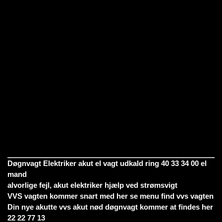
Døgnvagt Elektriker akut el vagt udkald ring 40 33 34 00 el
mand
alvorlige fejl, akut elektriker hjælp ved strømsvigt
VVS vagten kommer snart med her se menu find vvs vagten
Din nye akutte vvs akut nød døgnvagt kommer at findes her
22 22 77 13