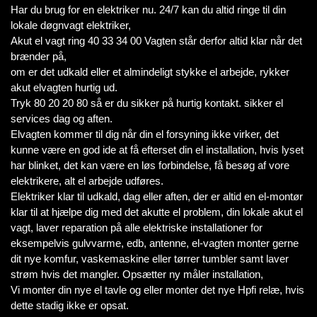
Har du brug for en elektriker nu. 24/7 kan du altid ringe til din
lokale døgnvagt elektriker,
Akut el vagt ring 40 33 34 00 Vagten står derfor altid klar når det
brænder på,
om er det udkald eller et almindeligt stykke el arbejde, rykker
akut elvagten hurtig ud.
Tryk 80 20 20 80 så er du sikker på hurtig kontakt. sikker el
services dag og aften.
Elvagten kommer til dig når din el forsyning ikke virker, det
kunne være en god ide at få efterset din el installation, hvis lyset
har blinket, det kan være en løs forbindelse, få besøg af vore
elektrikere, alt el arbejde udføres.
Elektriker klar til udkald, dag eller aften, der er altid en el-montør
klar til at hjælpe dig med det akutte el problem, din lokale akut el
vagt, laver reparation på alle elektriske installationer for
eksempelvis gulvvarme, edb, antenne, el-vagten monter gerne
dit nye komfur, vaskemaskine eller tørrer tumbler samt laver
strøm hvis det mangler. Opsætter ny måler installation,
Vi monter din nye el tavle og eller monter det nye Hpfi relæ, hvis
dette stadig ikke er opsat.