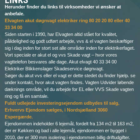
Herunder finder du links til virksomheder vi ønsker at
anbefale.
Elvagten akut døgnvagt elektriker ring 80 20 20 80 eller 40
33 34 00
Siden starten i 1990, har Elvagten altid stået for kvalitet,
pålidelighed og godt udført arbejde, vvs & el vagten beskæftiger
sig i dag inden for stort set alle områder inden for elektrikerfaget.
Vort speciale er akut el og vvs Skade vagt – hvor vores
vagttelefon besvares alle dage. Akut elvagt 40 33 34 00
Elektriker Blikkenslager Skadeservice døgnvagt.
Søger du akut vvs eller el vagt er dette stedet du finder hjælp. se
under kontakt, hvor akut vagten findes. Vagten Udvider løbende
dæknings område, vil du arbejde for EL eller VVS Skade vagten
ring og få en samtale.
Fuldt udlejede investeringsejendom udbydes til salg,
Erhvervs Ejendom sælges, i Nordsjælland 3060
Espergærde.
Ejendommen indeholder 6 lejemål, fordelt fra 134 m2 til 163 m2,
der er Køkken og bad i alle lejemål, ejendommen er bygget i
2010, der er 300 mm isolering i ejendommen billig driftudgifter.