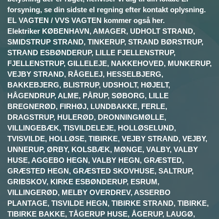
forsyning, se din sidste el regning efter kontakt oplysning.
EL VAGTEN / VVS VAGTEN kommer også her.
Elektriker KØBENHAVN, AMAGER, UDHOLT STRAND,
SMIDSTRUP STRAND, TINKERUP, STRAND BØRSTRUP,
STRAND ESBØNDERUP, LILLE FJELLENSTRUP,
FJELLENSTRUP, GILLELEJE, NAKKEHOVED, MUNKERUP,
VEJBY STRAND, RÅGELEJ, HESSELBJERG,
BAKKEBJERG, BLISTRUP, UDSHOLT, HØJELT,
HÅGENDRUP, ALME, PÅRUP, SØBORG, LILLE
BREGNERØD, FIRHØJ, LUNDBAKKE, FERLE,
DRAGSTRUP, HULERØD, DRONNINGMØLLE,
VILLINGEBÆK, TISVILDELEJE, HOLLØSELUND,
TVISVILDE, HOLLØSE, TIBIRKE, VEJBY STRAND, VEJBY,
UNNERUP, ØRBY, KOLSBÆK, MØNGE, VALBY, VALBY
HUSE, AGGEBO HEGN, VALBY HEGN, GRÆSTED,
GRÆSTED HEGN, GRÆSTED SKOVHUSE, SALTRUP,
GRIBSKOV, KIRKE ESBØNDERUP, ESRUM,
VILLINGERØD, MELBY OVERDREV, ASSERBO
PLANTAGE, TISVILDE HEGN, TIBIRKE STRAND, TIBIRKE,
TIBIRKE BAKKE, TÅGERUP HUSE, ÅGERUP, LAUGØ,