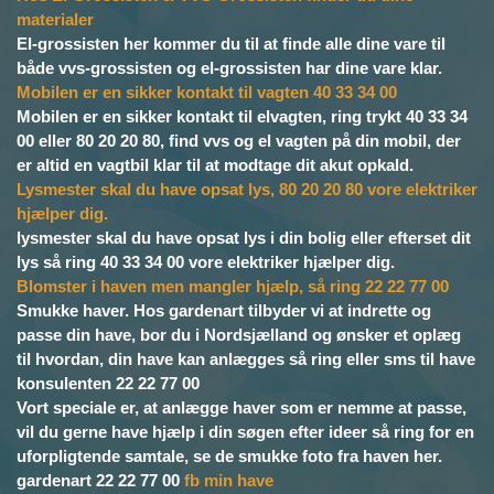
materialer
El-grossisten her kommer du til at finde alle dine vare til
både vvs-grossisten og el-grossisten har dine vare klar.
Mobilen er en sikker kontakt til vagten 40 33 34 00
Mobilen er en sikker kontakt til elvagten, ring trykt 40 33 34
00 eller 80 20 20 80, find vvs og el vagten på din mobil, der
er altid en vagtbil klar til at modtage dit akut opkald.
Lysmester skal du have opsat lys, 80 20 20 80 vore elektriker
hjælper dig.
lysmester skal du have opsat lys i din bolig eller efterset dit
lys så ring 40 33 34 00 vore elektriker hjælper dig.
Blomster i haven men mangler hjælp, så ring 22 22 77 00
Smukke haver. Hos gardenart tilbyder vi at indrette og
passe din have, bor du i Nordsjælland og ønsker et oplæg
til hvordan, din have kan anlægges så ring eller sms til have
konsulenten 22 22 77 00
Vort speciale er, at anlægge haver som er nemme at passe,
vil du gerne have hjælp i din søgen efter ideer så ring for en
uforpligtende samtale, se de smukke foto fra haven her.
gardenart 22 22 77 00
fb min have