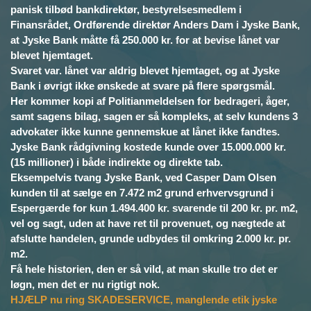
panisk tilbød bankdirektør, bestyrelsesmedlem i
Finansrådet, Ordførende direktør Anders Dam i Jyske Bank,
at Jyske Bank måtte få 250.000 kr. for at bevise lånet var
blevet hjemtaget.
Svaret var. lånet var aldrig blevet hjemtaget, og at Jyske
Bank i øvrigt ikke ønskede at svare på flere spørgsmål.
Her kommer kopi af Politianmeldelsen for bedrageri, åger,
samt sagens bilag, sagen er så kompleks, at selv kundens 3
advokater ikke kunne gennemskue at lånet ikke fandtes.
Jyske Bank rådgivning kostede kunde over 15.000.000 kr.
(15 millioner) i både indirekte og direkte tab.
Eksempelvis tvang Jyske Bank, ved Casper Dam Olsen
kunden til at sælge en 7.472 m2 grund erhvervsgrund i
Espergærde for kun 1.494.400 kr. svarende til 200 kr. pr. m2,
vel og sagt, uden at have ret til provenuet, og nægtede at
afslutte handelen, grunde udbydes til omkring 2.000 kr. pr.
m2.
Få hele historien, den er så vild, at man skulle tro det er
løgn, men det er nu rigtigt nok.
HJÆLP nu ring SKADESERVICE, manglende etik jyske