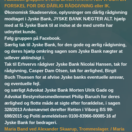
FORSKEL FOR DIG DÅRLIG RÅDGIVNING eller IK.
Økonomisk Skadeservice, oplysninger om dårlig rådgivning
modtaget i Jyske Bank, JYSKE BANK NÆGTER ALT. hjælp
med at få Jyske Bank til at indse at de med urette har
udnyttet kunde.
Følg gruppen på Facebook.
Særlig tak til Jyske Bank, for den gode og ærlig rådgivning,
og deres hjælp omkring sagen som Jyske Bank nægter at
udlever aktindsigt i.
Tak til Erhvervs rådgiver Jyske Bank Nicolai Hansen, tak for
rådgivning, Casper Dam Olsen, tak for ærlighed, Birgit
Buch Thuesen for at afvise Jyske banks eventuelle ansvar,
og eventuelle fejl.
og særligt Advokat Jyske Bank Morten Ulrik Gade og
Advokat Bestyrelsesmedlemmet Philip Baruch for deres
ærlighed og flotte måde at sigte efter forældelse, i sagen
328/2013 Ankenævnet derefter Retten i Viborg BS 99-
698/2015 og Politi anmeldelsen 0100-83966-00085-16 af
Jyske Bank for bedrageri.
Maria Band ved Alexander Skaarup, Trommeslager. / Maria