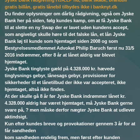
gratis billån, gratis lånebil tilbydes ikke i banknyt.dk
Du finder oplysninger om dårlig rådgivning, også om Jyske
Bank her på siden, følg kundes kamp, om at få Jyske Bank
til at slette en ny Swap der er lavet uden kundens accept,
som angiveligt skulle høre til det falske lån, et lån Jyske
Bank løj til kunde som hjemtaget siden 2008 og som
Bestyrelsesmedlemmet Advokat Philip Baruch først nu 31/5
2016 indrømmer, efter 8 år at lånet aldrig var blevet
hjemtaget.
Jyske Bank tinglyste gæld på 4.328.000 kr. hævede
tinglysnings gebyr, lånesags gebyr, provisioner for
sikkerheder til et lånetilbud der ikke var accepteret, ikke
hjemtaget, altså ikke findes.
At der skulle gå 8 år før Jyske Bank indrømmer lånet kr.
4.328.000 aldrig har været hjemtaget, må Jyske Bank gerne
svare på, ? men måske derfor nægter Jyske Bank at udlever
aktindsigt.
Kun efter kundes breve og provokationer gennem 3 år for at
får sandheden
kom sandheden endelig frem, men først efter kunden