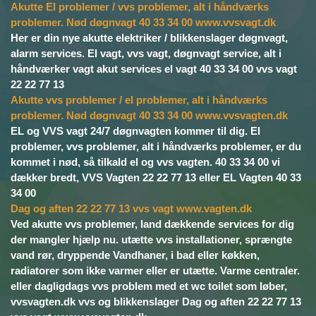
Akutte El problemer / vvs problemer, alt i håndværks
problemer.
Nød døgnvagt 40 33 34 00 www.vvsvagt.dk
Her er din nye akutte elektriker / blikkenslager døgnvagt,
alarm services. El vagt, vvs vagt, døgnvagt service, alt i
håndværker vagt akut services el vagt 40 33 34 00 vvs vagt
22 22 77 13
Akutte vvs problemer / el problemer, alt i håndværks
problemer. Nød døgnvagt 40 33 34 00 www.vvsvagten.dk
EL og VVS vagt 24/7 døgnvagten kommer til dig. El
problemer, vvs problemer, alt i håndværks problemer, er du
kommet i nød, så tilkald el og vvs vagten. 40 33 34 00 vi
dækker bredt, VVS Vagten 22 22 77 13 eller EL Vagten 40 33
34 00
Dag og aften 22 22 77 13 vvs vagt www.vagten.dk
Ved akutte vvs problemer, land dækkende services for dig
der mangler hjælp nu. utætte vvs installationer, sprængte
vand rør, dryppende Vandhaner, i bad eller køkken,
radiatorer som ikke varmer eller er utætte. Varme centraler.
eller dagligdags vvs problem med et wc toilet som løber,
vvsvagten.dk vvs og blikkenslager Dag og aften 22 22 77 13