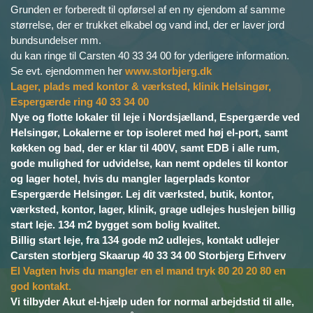
Grunden er forberedt til opførsel af en ny ejendom af samme
størrelse, der er trukket elkabel og vand ind, der er laver jord
bundsundelser mm.
du kan ringe til Carsten 40 33 34 00 for yderligere information.
Se evt. ejendommen her
www.storbjerg.dk
Lager, plads med kontor & værksted, klinik Helsingør,
Espergærde ring 40 33 34 00
Nye og flotte lokaler til leje i Nordsjælland, Espergærde ved
Helsingør, Lokalerne er top isoleret med høj el-port, samt
køkken og bad, der er klar til 400V, samt EDB i alle rum,
gode mulighed for udvidelse, kan nemt opdeles til kontor
og lager hotel, hvis du mangler lagerplads kontor
Espergærde Helsingør. Lej dit værksted, butik, kontor,
værksted, kontor, lager, klinik, grage udlejes huslejen billig
start leje. 134 m2 bygget som bolig kvalitet.
Billig start leje, fra 134 gode m2 udlejes, kontakt udlejer
Carsten storbjerg Skaarup 40 33 34 00 Storbjerg Erhverv
El Vagten hvis du mangler en el mand tryk 80 20 20 80 en
god kontakt.
Vi tilbyder Akut el-hjælp uden for normal arbejdstid til alle,