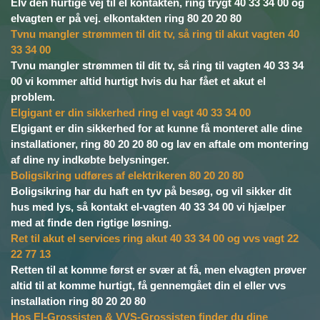
Elv den hurtige vej til el kontakten, ring trygt 40 33 34 00 og
elvagten er på vej. elkontakten ring 80 20 20 80
Tvnu mangler strømmen til dit tv, så ring til akut vagten 40
33 34 00
Tvnu mangler strømmen til dit tv, så ring til vagten 40 33 34
00 vi kommer altid hurtigt hvis du har fået et akut el
problem.
Elgigant er din sikkerhed ring el vagt 40 33 34 00
Elgigant er din sikkerhed for at kunne få monteret alle dine
installationer, ring 80 20 20 80 og lav en aftale om montering
af dine ny indkøbte belysninger.
Boligsikring udføres af elektrikeren 80 20 20 80
Boligsikring har du haft en tyv på besøg, og vil sikker dit
hus med lys, så kontakt el-vagten 40 33 34 00 vi hjælper
med at finde den rigtige løsning.
Ret til akut el services ring akut 40 33 34 00 og vvs vagt 22
22 77 13
Retten til at komme først er svær at få, men elvagten prøver
altid til at komme hurtigt, få gennemgået din el eller vvs
installation ring 80 20 20 80
Hos El-Grossisten & VVS-Grossisten finder du dine