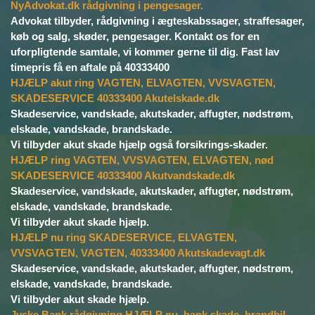
NyAdvokat.dk rådgivning i pengesager.
Advokat tilbyder, rådgivning i ægteskabssager, straffesager,
køb og salg, skøder, pengesager. Kontakt os for en
uforpligtende samtale, vi kommer gerne til dig. Fast lav
timepris få en aftale på 40333400
HJÆLP akut ring VAGTEN, ELVAGTEN, VVSVAGTEN,
SKADESERVICE 40333400 Akutelskade.dk
Skadeservice, vandskade, akutskader, affugter, nødstrøm,
elskade, vandskade, brandskade.
Vi tilbyder akut skade hjælp også forsikrings-skader.
HJÆLP ring VAGTEN, VVSVAGTEN, ELVAGTEN, nød
SKADESERVICE 40333400 Akutvandskade.dk
Skadeservice, vandskade, akutskader, affugter, nødstrøm,
elskade, vandskade, brandskade.
Vi tilbyder akut skade hjælp.
HJÆLP nu ring SKADESERVICE, ELVAGTEN,
VVSVAGTEN, VAGTEN, 40333400 Akutskadevagt.dk
Skadeservice, vandskade, akutskader, affugter, nødstrøm,
elskade, vandskade, brandskade.
Vi tilbyder akut skade hjælp.
Jyske Bank rådgivning HJÆLP nu, bank skade, brandbil