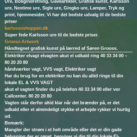
Ure, Boligindretning, Gaveartikler, Grafisk kunst, Karlsson
ure, Nextime ure, Sigle ure, Gingko ure, Lamper, Tryk og
print, hjemmesider, Vi har det bedste udvalg til de bedste
priser
karlssonshoppen.dk
Super fede Karlsson ure til de bedste priser.
Grooss Artwork
Håndtegnet grafisk kunst på lærred af Søren Grooss.
Elektriker elvagt elvagten akut el udkald ring 40 33 34 00 –
80 20 20 80
håndværker vagt, VVS vagt, Elektriker vagt
Har du brug for en elektriker nu kan du altid ringe til din
lokale EL & VVS VAGT
akut el vagten finder du på telefon 40 33 34 00 eller vor
Callcenter. 80 20 20 80
Vagten står derfor altid klar når det brænder på, er det
udkald eller et almindeligt stykke el arbejde rykker vi hurtig
ud.
Bemærk:
Mangler der strøm i et helt område eller det er din gade
belysning der er røget, henviser vi dig til din lokale El-