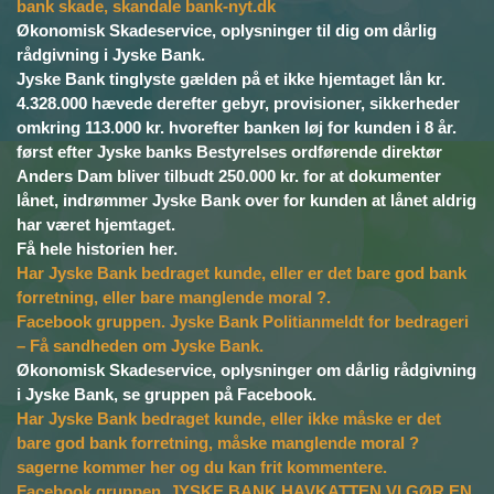
bank skade, skandale bank-nyt.dk
Økonomisk Skadeservice, oplysninger til dig om dårlig
rådgivning i Jyske Bank.
Jyske Bank tinglyste gælden på et ikke hjemtaget lån kr.
4.328.000 hævede derefter gebyr, provisioner, sikkerheder
omkring 113.000 kr. hvorefter banken løj for kunden i 8 år.
først efter Jyske banks Bestyrelses ordførende direktør
Anders Dam bliver tilbudt 250.000 kr. for at dokumenter
lånet, indrømmer Jyske Bank over for kunden at lånet aldrig
har været hjemtaget.
Få hele historien her.
Har Jyske Bank bedraget kunde, eller er det bare god bank
forretning, eller bare manglende moral ?.
Facebook gruppen. Jyske Bank Politianmeldt for bedrageri
– Få sandheden om Jyske Bank.
Økonomisk Skadeservice, oplysninger om dårlig rådgivning
i Jyske Bank, se gruppen på Facebook.
Har Jyske Bank bedraget kunde, eller ikke måske er det
bare god bank forretning, måske manglende moral ?
sagerne kommer her og du kan frit kommentere.
Facebook gruppen. JYSKE BANK HAVKATTEN VI GØR EN