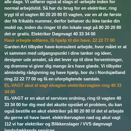
alle dage. Vi udfører også al slags el -arbejde inden for
normal arbejdstid. Så har du brug for en elektriker, ring
trygt til el vagten 80 20 20 80 El vagten, var en af de første
der fik frikalds nummer, derfor behøver du ikke tanke din
mobil op, inden du ringer til din lokale vagt på 80 20 20 80
det er gratis. Elektriker Døgnvagt 40 33 34 00
Have arbejde udføres, få hjælp til din have. 22 22 77 00
Garden Art tilbyder have-konsulent arbejde, hvor målet er at
vi sammen med udgangspunkt i dine tanker og ideer,
designer ude arealet, så det lever op til dine forventninger,
og drømme vi giver dig mange års have glæde. Vi tilbyder
almindelig rådgivning og have hjælp, bor du i Nordsjælland
ring 22 22 77 00 og få en uforpligtende samtale.
EL-VAGT akut el vagt elvagten elektrikervagten ring 40 33
34 00
EL-VAGT er en akut el services ordning, ring til vagten 40
33 34 00 for dig med det akutte opstået el problem, du kan
også bestille en akut elektriker på 80 20 80 til det el arbejde
du gerne vil have lavet. elektrikervagten nød og akut vagt
112 vi har elektriker og Blikkenslager / VVS døgnvagt
landsdækkende services.