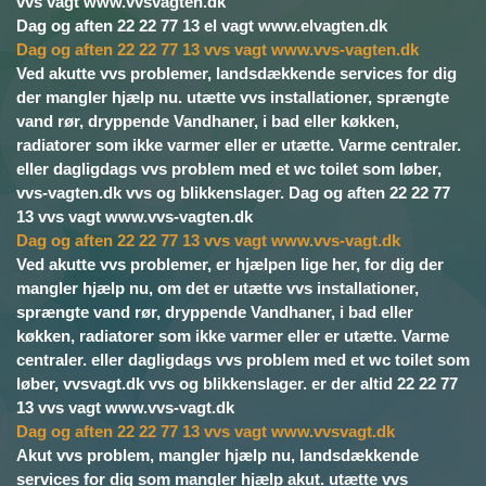
vvs vagt www.vvsvagten.dk
Dag og aften 22 22 77 13 el vagt www.elvagten.dk
Dag og aften 22 22 77 13 vvs vagt www.vvs-vagten.dk
Ved akutte vvs problemer, landsdækkende services for dig
der mangler hjælp nu. utætte vvs installationer, sprængte
vand rør, dryppende Vandhaner, i bad eller køkken,
radiatorer som ikke varmer eller er utætte. Varme centraler.
eller dagligdags vvs problem med et wc toilet som løber,
vvs-vagten.dk vvs og blikkenslager. Dag og aften 22 22 77
13 vvs vagt www.vvs-vagten.dk
Dag og aften 22 22 77 13 vvs vagt www.vvs-vagt.dk
Ved akutte vvs problemer, er hjælpen lige her, for dig der
mangler hjælp nu, om det er utætte vvs installationer,
sprængte vand rør, dryppende Vandhaner, i bad eller
køkken, radiatorer som ikke varmer eller er utætte. Varme
centraler. eller dagligdags vvs problem med et wc toilet som
løber, vvsvagt.dk vvs og blikkenslager. er der altid 22 22 77
13 vvs vagt www.vvs-vagt.dk
Dag og aften 22 22 77 13 vvs vagt www.vvsvagt.dk
Akut vvs problem, mangler hjælp nu, landsdækkende
services for dig som mangler hjælp akut. utætte vvs