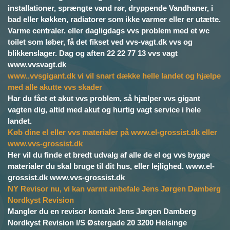
installationer, sprængte vand rør, dryppende Vandhaner, i
bad eller køkken, radiatorer som ikke varmer eller er utætte.
Varme centraler. eller dagligdags vvs problem med et wc
toilet som løber, få det fikset ved vvs-vagt.dk vvs og
blikkenslager. Dag og aften 22 22 77 13 vvs vagt
www.vvsvagt.dk
www..vvsgigant.dk vi vil snart dække helle landet og hjælpe
med alle akutte vvs skader
Har du fået et akut vvs problem, så hjælper vvs gigant
vagten dig, altid med akut og hurtig vagt service i hele
landet.
Køb dine el eller vvs materialer på www.el-grossist.dk eller
www.vvs-grossist.dk
Her vil du finde et bredt udvalg af alle de el og vvs bygge
materialer du skal bruge til dit hus, eller lejlighed. www.el-
grossist.dk www.vvs-grossist.dk
NY Revisor nu, vi kan varmt anbefale Jens Jørgen Damberg
Nordkyst Revision
Mangler du en revisor kontakt Jens Jørgen Damberg
Nordkyst Revision I/S Østergade 20 3200 Helsinge