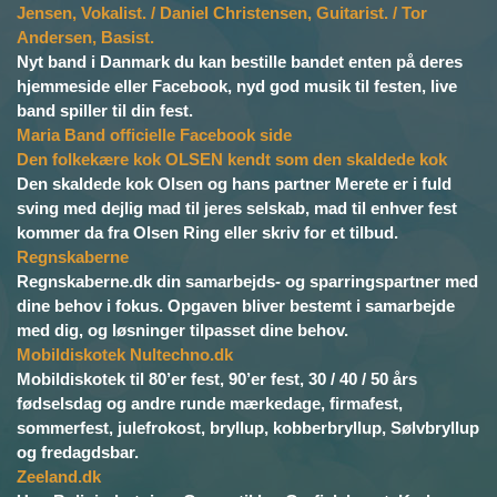
Jensen, Vokalist. / Daniel Christensen, Guitarist. / Tor
Andersen, Basist.
Nyt band i Danmark du kan bestille bandet enten på deres
hjemmeside eller Facebook, nyd god musik til festen, live
band spiller til din fest.
Maria Band officielle Facebook side
Den folkekære kok OLSEN kendt som den skaldede kok
Den skaldede kok Olsen og hans partner Merete er i fuld
sving med dejlig mad til jeres selskab, mad til enhver fest
kommer da fra Olsen Ring eller skriv for et tilbud.
Regnskaberne
Regnskaberne.dk din samarbejds- og sparringspartner med
dine behov i fokus. Opgaven bliver bestemt i samarbejde
med dig, og løsninger tilpasset dine behov.
Mobildiskotek Nultechno.dk
Mobildiskotek til 80’er fest, 90’er fest, 30 / 40 / 50 års
fødselsdag og andre runde mærkedage, firmafest,
sommerfest, julefrokost, bryllup, kobberbryllup, Sølvbryllup
og fredagdsbar.
Zeeland.dk